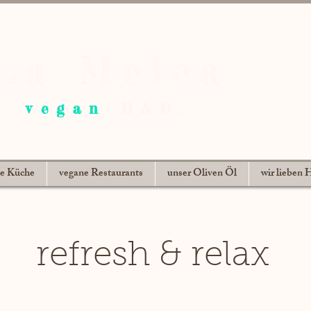
La Melea
vegan
B&B.
ne Küche
vegane Restaurants
unser Oliven Öl
wir lieben
refresh & relax