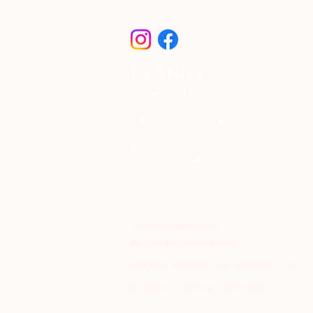
La Melea
Manuela & Albert
Località Certicone 113
52046 Lucignano
(Arezzo)
Tel: +393491143136
email:
welcome@la-melea.com
©2023 von La Melea.
Privacy & Cookie Policy
IBAN:IT41E0885172040000000243503
La Melea di Manuela Schoenherr