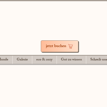
jetzt buchen
 Hunde
Galerie
eco & cozy
Gut zu wissen
Schreib un