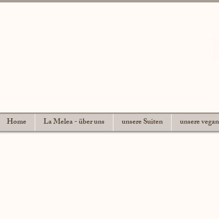
Home
La Melea - über uns
unsere Suiten
unsere vega