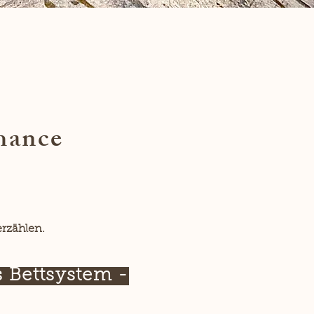
hance
erzählen.
s Bettsystem -