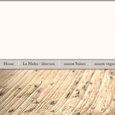
Home
La Melea - über uns
unsere Suiten
unsere vega