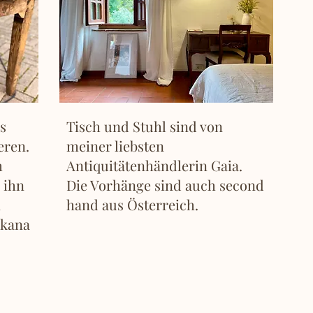
es
Tisch und Stuhl sind von
eren.
meiner liebsten
m
Antiquitätenhändlerin Gaia.
 ihn
Die Vorhänge sind auch second
n
hand aus Österreich.
skana