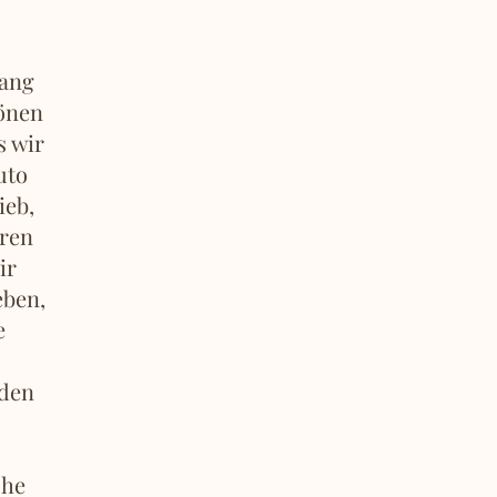
lang
önen
s wir
uto
ieb,
hren
ir
eben,
e
lden
che