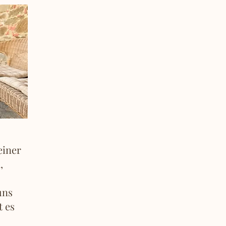
einer
,
uns
t es