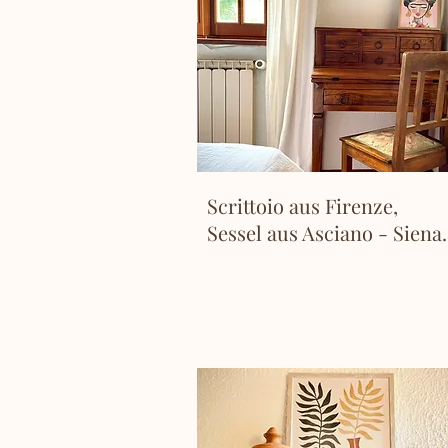
Scrittoio aus Firenze,
Sessel aus Asciano - Siena.