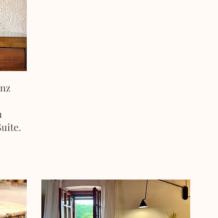
enz
n
uite.