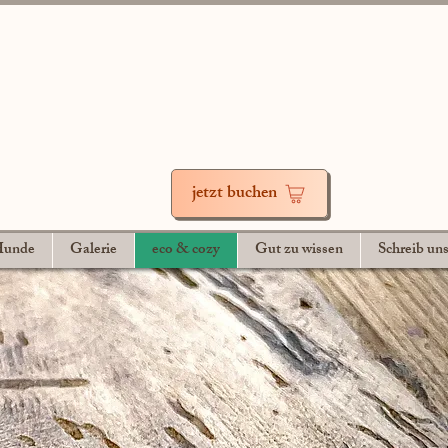
jetzt buchen
 Hunde
Galerie
eco & cozy
Gut zu wissen
Schreib un