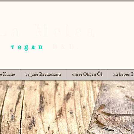
La Melea
vegan
B&B.
ne Küche
vegane Restaurants
unser Oliven Öl
wir lieben