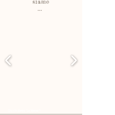
siamo
...
Chi c’è dietro "La Melea"?