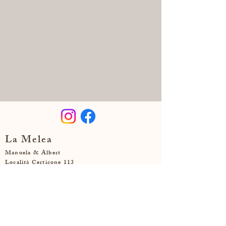
La Melea
Manuela & Albert
Località Certicone 113
52046 Lucignano
(Arezzo)
Tel:
+393491143136
email:
welcome@la-melea.com