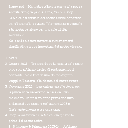
Siamo noi – Manuela e Albert, insieme alla nostra
adorata famiglia pelosa: Dina, Carlo & Lucy.
La Melea è il risultato del nostro amore condiviso
per gli animali, la natura, l’alimentazione vegetale
e la nostra passione per uno stile di vita
sostenibile.
Nella slide a destra troverai alcuni momenti
significativi e tappe importanti del nostro viaggio.
Noi :)
Ottobre 2021 – Tre anni dopo la nascita del nostro
progetto, abbiamo deciso di esplorare nuovi
orizzonti. Io e Albert, in uno dei nostri primi
viaggi in Toscana, alla ricerca del nostro futuro…
Novembre 2022 – L’emozione era alle stelle: per
la prima volta vedevamo la casa dal vivo!
Ma ci è voluto un altro anno prima che tutto
andasse al suo posto e nell’ottobre 2023 è
finalmente diventata la nostra casa.
Lucy, la matriarca di La Melea, era qui molto
prima del nostro arrivo.
5.-8. Inverno & Primavera 2023/24 – Abbiamo