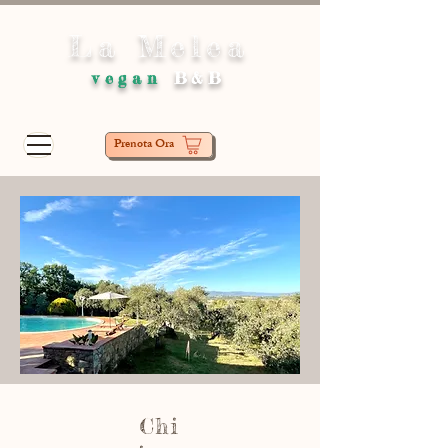
La Melea
vegan
B&B
Prenota Ora
Chi