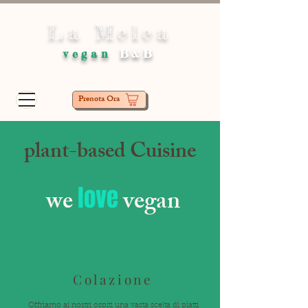
La Melea
vegan
B&B
Prenota Ora
plant-based Cuisine
love
we
vegan
Colazione
Offriamo ai nostri ospiti una vasta scelta di piatti