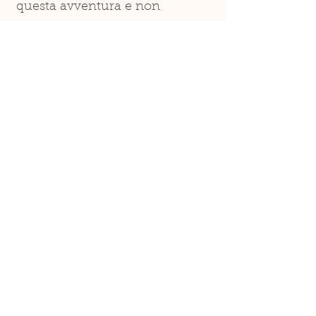
questa avventura e non
vediamo l'ora di condividerla
con voi!
La Melea
Manuela & Albert
Località Certicone 113