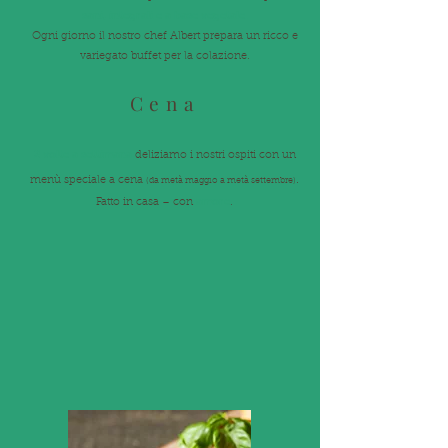
sani, integrali e a base vegetale.
Ogni giorno il nostro chef Albert prepara un ricco e
variegato buffet per la colazione.
Cena​
2 volte a settimana
deliziamo i nostri ospiti con un
.
menù speciale a cena
(da metà maggio a metà settembre)
amore
Fatto in casa – con
.